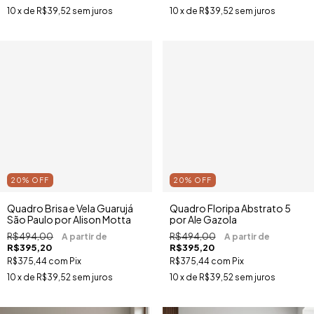
10
x de
R$39,52
sem juros
10
x de
R$39,52
sem juros
20
%
OFF
20
%
OFF
Quadro Brisa e Vela Guarujá
Quadro Floripa Abstrato 5
São Paulo por Alison Motta
por Ale Gazola
R$494,00
R$494,00
R$395,20
R$395,20
R$375,44
com
Pix
R$375,44
com
Pix
10
x de
R$39,52
sem juros
10
x de
R$39,52
sem juros