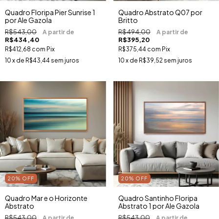
Quadro Floripa Pier Sunrise 1
Quadro Abstrato Q07 por
por Ale Gazola
Britto
R$543,00
R$494,00
R$434,40
R$395,20
R$412,68
com
Pix
R$375,44
com
Pix
10
x de
R$43,44
sem juros
10
x de
R$39,52
sem juros
20
%
OFF
20
%
OFF
Quadro Mar e o Horizonte
Quadro Santinho Floripa
Abstrato
Abstrato 1 por Ale Gazola
R$543,00
R$543,00