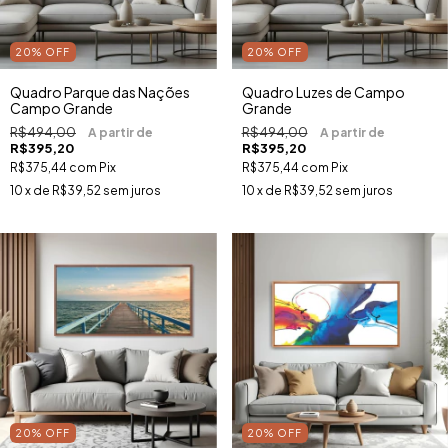
20
%
OFF
20
%
OFF
Quadro Parque das Nações
Quadro Luzes de Campo
Campo Grande
Grande
R$494,00
R$494,00
R$395,20
R$395,20
R$375,44
com
Pix
R$375,44
com
Pix
10
x de
R$39,52
sem juros
10
x de
R$39,52
sem juros
20
%
OFF
20
%
OFF