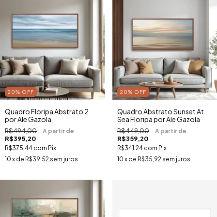
20
%
OFF
20
%
OFF
Quadro Floripa Abstrato 2
Quadro Abstrato Sunset At
por Ale Gazola
Sea Floripa por Ale Gazola
R$494,00
R$449,00
R$395,20
R$359,20
R$375,44
com
Pix
R$341,24
com
Pix
10
x de
R$39,52
sem juros
10
x de
R$35,92
sem juros