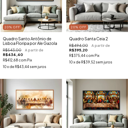
20
%
OFF
20
%
OFF
Quadro Santo Antônio de
Quadro Santa Ceia 2
Lisboa Floripa por Ale Gazola
R$494,00
R$543,00
R$395,20
R$434,40
R$375,44
com
Pix
R$412,68
com
Pix
10
x de
R$39,52
sem juros
10
x de
R$43,44
sem juros