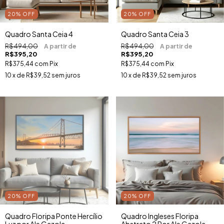
20
%
OFF
20
%
OFF
Quadro Santa Ceia 4
Quadro Santa Ceia 3
R$494,00
R$494,00
R$395,20
R$395,20
R$375,44
com
Pix
R$375,44
com
Pix
10
x de
R$39,52
sem juros
10
x de
R$39,52
sem juros
20
%
OFF
20
%
OFF
Quadro Floripa Ponte Hercílio
Quadro Ingleses Floripa