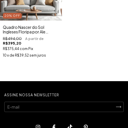
20
%
OFF
Quadro Nascer do Sol
Ingleses Floripa por Ale
Gazola
R$494,00
R$395,20
R$375,44
com
Pix
10
x de
R$39,52
sem juros
ASSINE NOSSA NEWSLETTER