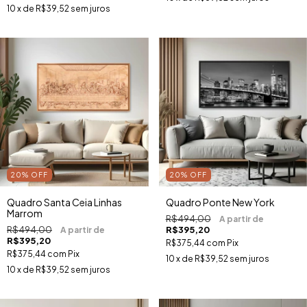
10
x de
R$39,52
sem juros
20
%
OFF
20
%
OFF
Quadro Santa Ceia Linhas
Quadro Ponte New York
Marrom
R$494,00
R$494,00
R$395,20
R$395,20
R$375,44
com
Pix
R$375,44
com
Pix
10
x de
R$39,52
sem juros
10
x de
R$39,52
sem juros