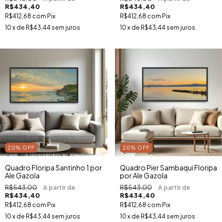
R$434,40
R$434,40
R$412,68
com
Pix
R$412,68
com
Pix
10
x de
R$43,44
sem juros
10
x de
R$43,44
sem juros
20
%
OFF
20
%
OFF
Quadro Floripa Santinho 1 por
Quadro Pier Sambaqui Floripa
Ale Gazola
por Ale Gazola
R$543,00
R$543,00
R$434,40
R$434,40
R$412,68
com
Pix
R$412,68
com
Pix
10
x de
R$43,44
sem juros
10
x de
R$43,44
sem juros