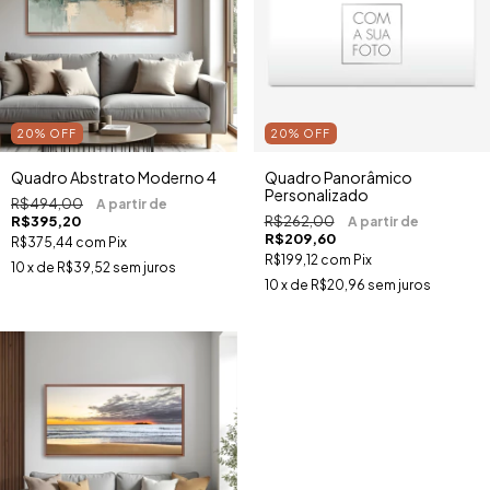
20
%
OFF
20
%
OFF
Quadro Abstrato Moderno 4
Quadro Panorâmico
Personalizado
R$494,00
R$395,20
R$262,00
R$209,60
R$375,44
com
Pix
R$199,12
com
Pix
10
x de
R$39,52
sem juros
10
x de
R$20,96
sem juros