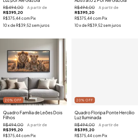
Luz por Ale Gazola
Abstrato 2 Por Ale Gazola
R$494,00
R$494,00
R$395,20
R$395,20
R$375,44
com
Pix
R$375,44
com
Pix
10
x de
R$39,52
sem juros
10
x de
R$39,52
sem juros
20
%
OFF
20
%
OFF
Quadro Família de Leões Dois
Quadro Floripa Ponte Hercílio
Filhos
Luz Iluminada
R$494,00
R$494,00
R$395,20
R$395,20
R$375,44
com
Pix
R$375,44
com
Pix