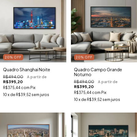
20
%
OFF
20
%
OFF
Quadro Shanghai Noite
Quadro Campo Grande
Noturno
R$494,00
R$395,20
R$494,00
R$395,20
R$375,44
com
Pix
R$375,44
com
Pix
10
x de
R$39,52
sem juros
10
x de
R$39,52
sem juros