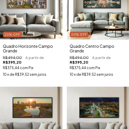
20
%
OFF
20
%
OFF
Quadro Horizonte Campo
Quadro Centro Campo
Grande
Grande
R$494,00
R$494,00
R$395,20
R$395,20
R$375,44
com
Pix
R$375,44
com
Pix
10
x de
R$39,52
sem juros
10
x de
R$39,52
sem juros