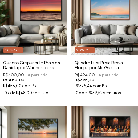
20
%
OFF
20
%
OFF
Quadro Crepúsculo Praia da
Quadro Luar Praia Brava
Daniela por Wagner Lessa
Floripa por Ale Gazola
R$600,00
R$494,00
R$480,00
R$395,20
R$456,00
com
Pix
R$375,44
com
Pix
10
x de
R$48,00
sem juros
10
x de
R$39,52
sem juros