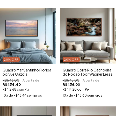
20
%
OFF
20
%
OFF
Quadro Mar Santinho Floripa
Quadro Corre Rio Cachoeira
por Ale Gazola
do Poção 1 por Wagner Lessa
R$543,00
R$545,00
R$434,40
R$436,00
R$412,68
com
Pix
R$414,20
com
Pix
10
x de
R$43,44
sem juros
10
x de
R$43,60
sem juros