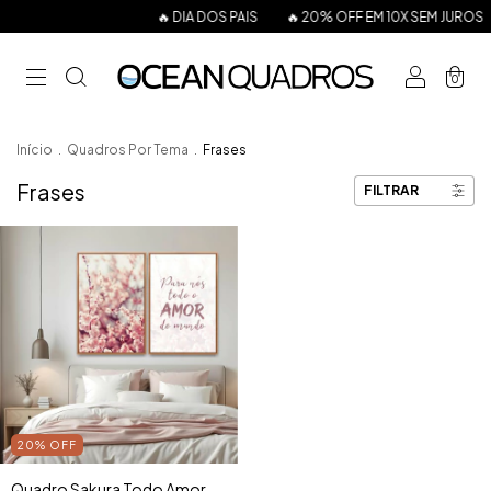
🔥 DIA DOS PAIS
🔥 20% OFF EM 10X SEM JUROS
0
Início
.
Quadros Por Tema
.
Frases
Frases
FILTRAR
20
%
OFF
Quadro Sakura Todo Amor