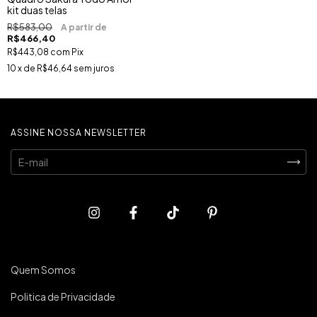
kit duas telas
R$583,00
R$466,40
R$443,08
com
Pix
10
x de
R$46,64
sem juros
ASSINE NOSSA NEWSLETTER
Quem Somos
Politica de Privacidade