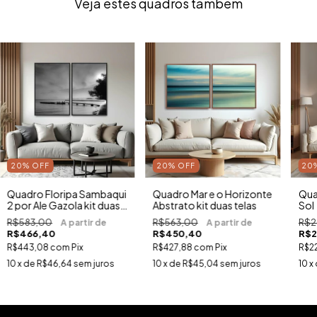
Veja estes quadros também
20
%
OFF
20
%
OFF
20
Quadro Floripa Sambaqui
Quadro Mar e o Horizonte
Qua
2 por Ale Gazola kit duas
Abstrato kit duas telas
Sol
telas
R$583,00
R$563,00
R$2
R$466,40
R$450,40
R$2
R$443,08
com
Pix
R$427,88
com
Pix
R$2
10
x de
R$46,64
sem juros
10
x de
R$45,04
sem juros
10
x