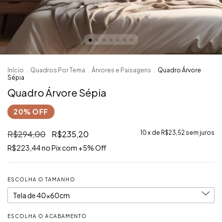
Início
.
Quadros Por Tema
.
Árvores e Paisagens
.
Quadro Árvore
Sépia
Quadro Árvore Sépia
R$294,00
R$235,20
10
x de
R$23,52
sem juros
R$223,44
ESCOLHA O TAMANHO
ESCOLHA O ACABAMENTO