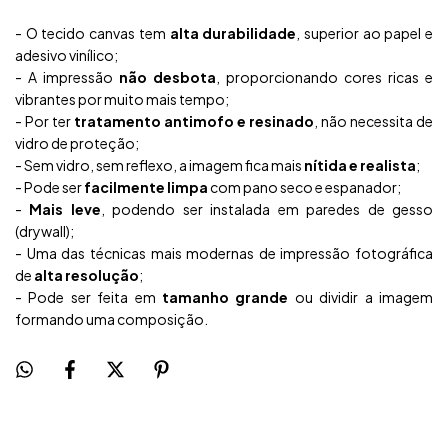
- O tecido canvas tem
alta durabilidade
, superior ao papel e
adesivo vinílico;
- A impressão
não desbota
, proporcionando cores ricas e
vibrantes por muito mais tempo;
- Por ter
tratamento antimofo e resinado
, não necessita de
vidro de proteção;
- Sem vidro, sem reflexo, a imagem fica mais
nítida e realista
;
- Pode ser
facilmente limpa
com pano seco e espanador;
-
Mais leve
, podendo ser instalada em paredes de gesso
(drywall);
- Uma das técnicas mais modernas de impressão fotográfica
de
alta resolução
;
- Pode ser feita em
tamanho grande
ou dividir a imagem
formando uma composição.