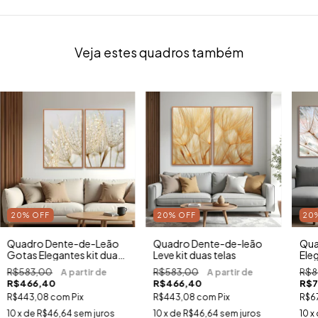
Veja estes quadros também
20
%
OFF
20
%
OFF
20
Quadro Dente-de-Leão
Quadro Dente-de-leão
Qua
Gotas Elegantes kit duas
Leve kit duas telas
Eleg
telas
R$583,00
R$583,00
R$8
R$466,40
R$466,40
R$7
R$443,08
com
Pix
R$443,08
com
Pix
R$6
10
x de
R$46,64
sem juros
10
x de
R$46,64
sem juros
10
x