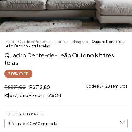
Início
.
Quadros Por Tema
.
Flores e Folhagens
.
Quadro Dente-de-
Leão Outono kit três telas
Quadro Dente-de-Leão Outono kit três
telas
R$891,00
R$712,80
10
x de
R$71,28
sem juros
R$677,16
ESCOLHA O TAMANHO