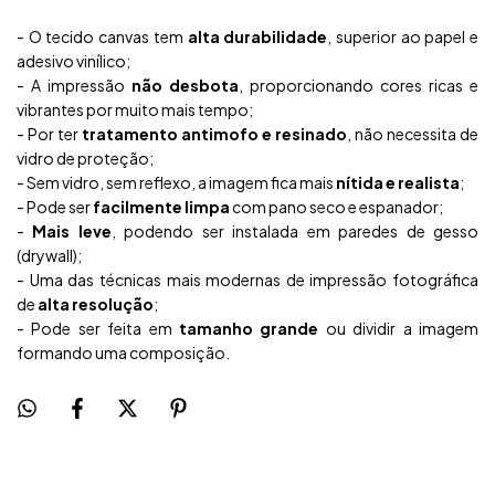
- O tecido canvas tem
alta durabilidade
, superior ao papel e
adesivo vinílico;
- A impressão
não desbota
, proporcionando cores ricas e
vibrantes por muito mais tempo;
- Por ter
tratamento antimofo e resinado
, não necessita de
vidro de proteção;
- Sem vidro, sem reflexo, a imagem fica mais
nítida e realista
;
- Pode ser
facilmente limpa
com pano seco e espanador;
-
Mais leve
, podendo ser instalada em paredes de gesso
(drywall);
- Uma das técnicas mais modernas de impressão fotográfica
de
alta resolução
;
- Pode ser feita em
tamanho grande
ou dividir a imagem
formando uma composição.