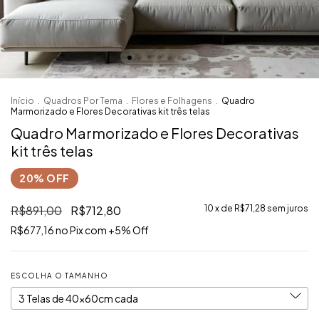
Início
.
Quadros Por Tema
.
Flores e Folhagens
.
Quadro
Marmorizado e Flores Decorativas kit três telas
Quadro Marmorizado e Flores Decorativas
kit três telas
R$891,00
R$712,80
10
x de
R$71,28
sem juros
R$677,16
ESCOLHA O TAMANHO