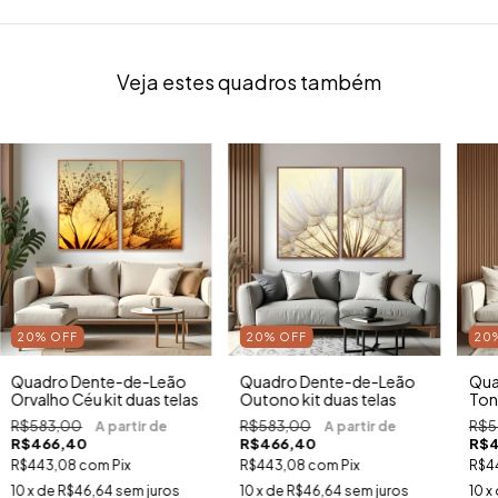
Veja estes quadros também
20
%
OFF
20
%
OFF
20
Quadro Dente-de-Leão
Quadro Dente-de-Leão
Qua
Orvalho Céu kit duas telas
Outono kit duas telas
Tons
R$583,00
R$583,00
R$5
R$466,40
R$466,40
R$4
R$443,08
com
Pix
R$443,08
com
Pix
R$4
10
x de
R$46,64
sem juros
10
x de
R$46,64
sem juros
10
x